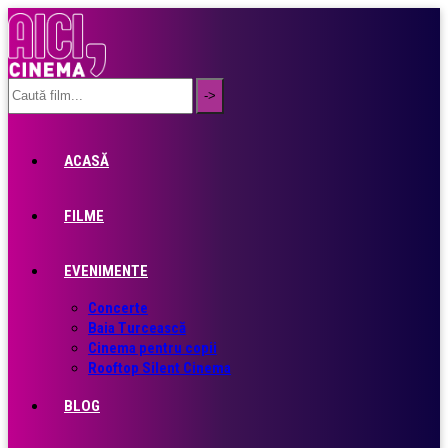
ACASĂ
FILME
EVENIMENTE
Concerte
Baia Turcească
Cinema pentru copii
Rooftop Silent Cinema
BLOG