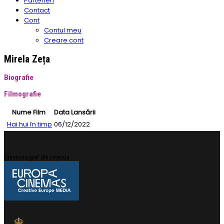
Parteneri
Contact
Cont
Contul meu
Creare cont
Mirela Zeța
Biografie
Filmografie
Nume Film
Data Lansării
Hai hui în timp
06/12/2022
Cinematograf din rețeaua