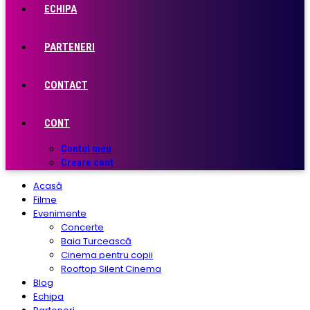
ECHIPA
PARTENERI
CONTACT
CONT
Contul meu
Creare cont
Acasă
Filme
Evenimente
Concerte
Baia Turcească
Cinema pentru copii
Rooftop Silent Cinema
Blog
Echipa