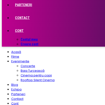
PARTENERI
CONTACT
CONT
Contul meu
Creare cont
Acasă
Filme
Evenimente
Concerte
Baia Turcească
Cinema pentru copii
Rooftop Silent Cinema
Blog
Echipa
Parteneri
Contact
Cont