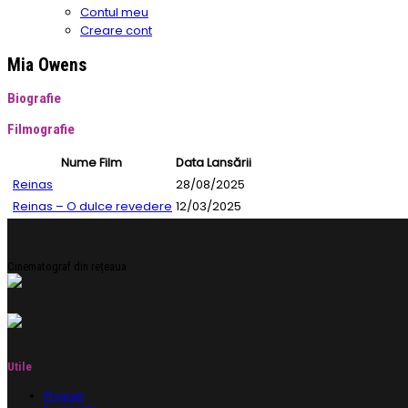
Contul meu
Creare cont
Mia Owens
Biografie
Filmografie
Nume Film
Data Lansării
Reinas
28/08/2025
Reinas – O dulce revedere
12/03/2025
Cinematograf din rețeaua
Utile
Program