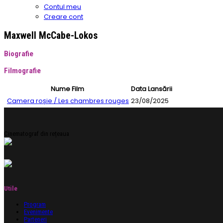
Contul meu
Creare cont
Maxwell McCabe-Lokos
Biografie
Filmografie
Nume Film
Data Lansării
Camera roșie / Les chambres rouges
23/08/2025
Cinematograf din rețeaua
Utile
Program
Evenimente
Parteneri