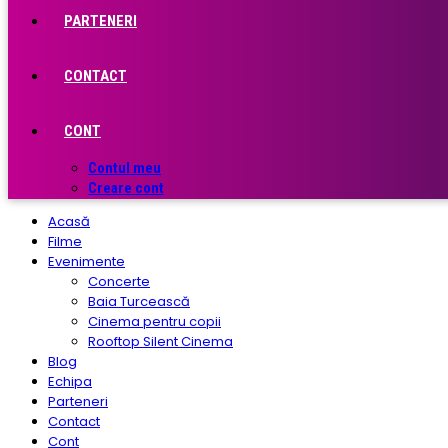
PARTENERI
CONTACT
CONT
Contul meu
Creare cont
Acasă
Filme
Evenimente
Concerte
Baia Turcească
Cinema pentru copii
Rooftop Silent Cinema
Blog
Echipa
Parteneri
Contact
Cont