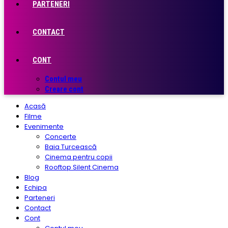
PARTENERI
CONTACT
CONT
Contul meu
Creare cont
Acasă
Filme
Evenimente
Concerte
Baia Turcească
Cinema pentru copii
Rooftop Silent Cinema
Blog
Echipa
Parteneri
Contact
Cont