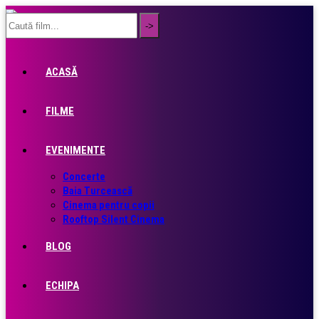
ACASĂ
FILME
EVENIMENTE
Concerte
Baia Turcească
Cinema pentru copii
Rooftop Silent Cinema
BLOG
ECHIPA