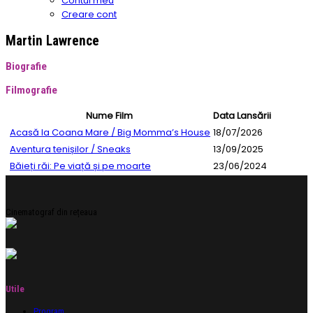
Contul meu
Creare cont
Martin Lawrence
Biografie
Filmografie
Nume Film
Data Lansării
Acasă la Coana Mare / Big Momma’s House
18/07/2026
Aventura tenișilor / Sneaks
13/09/2025
Băieți răi: Pe viață și pe moarte
23/06/2024
Cinematograf din rețeaua
Utile
Program