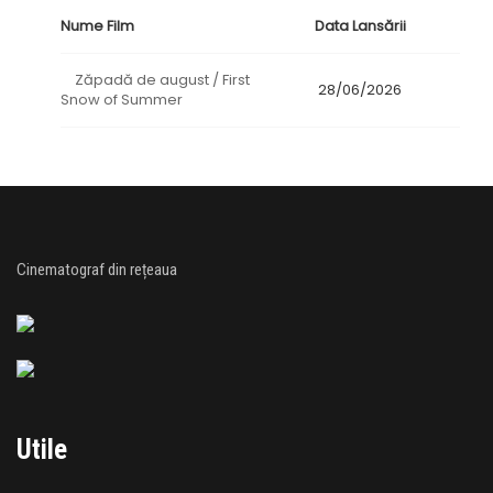
Nume Film
Data Lansării
Zăpadă de august / First
28/06/2026
Snow of Summer
Cinematograf din rețeaua
Utile