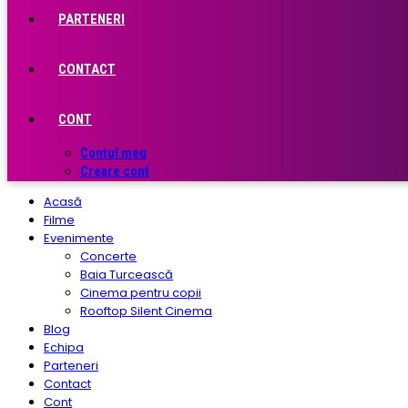
PARTENERI
CONTACT
CONT
Contul meu
Creare cont
Acasă
Filme
Evenimente
Concerte
Baia Turcească
Cinema pentru copii
Rooftop Silent Cinema
Blog
Echipa
Parteneri
Contact
Cont