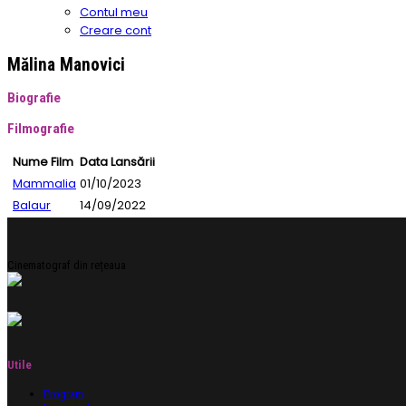
Contul meu
Creare cont
Mălina Manovici
Biografie
Filmografie
Nume Film
Data Lansării
Mammalia
01/10/2023
Balaur
14/09/2022
Cinematograf din rețeaua
Utile
Program