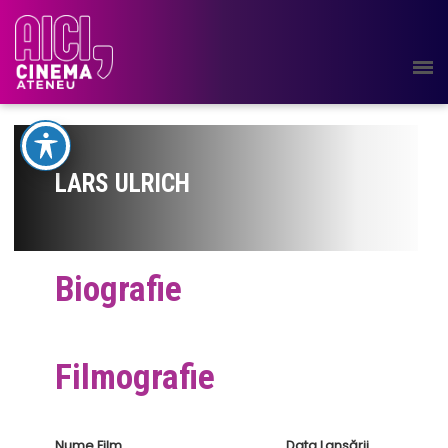
LARS ULRICH
Biografie
Filmografie
Nume Film
Data Lansării