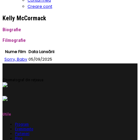
Contul meu
Creare cont
Kelly McCormack
Biografie
Filmografie
Nume Film
Data Lansării
Sorry, Baby
05/09/2025
Cinematograf din rețeaua
Utile
Program
Evenimente
Parteneri
Blog