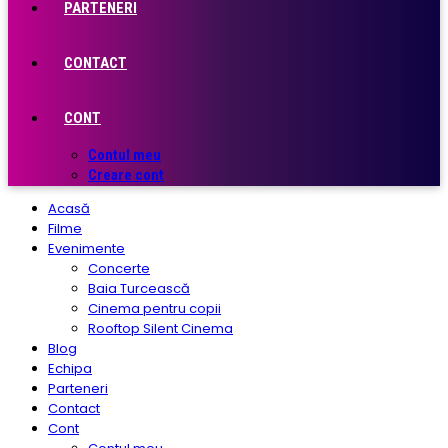
PARTENERI
CONTACT
CONT
Contul meu
Creare cont
Acasă
Filme
Evenimente
Concerte
Baia Turcească
Cinema pentru copii
Rooftop Silent Cinema
Blog
Echipa
Parteneri
Contact
Cont