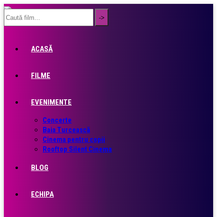
ACASĂ
FILME
EVENIMENTE
Concerte
Baia Turcească
Cinema pentru copii
Rooftop Silent Cinema
BLOG
ECHIPA