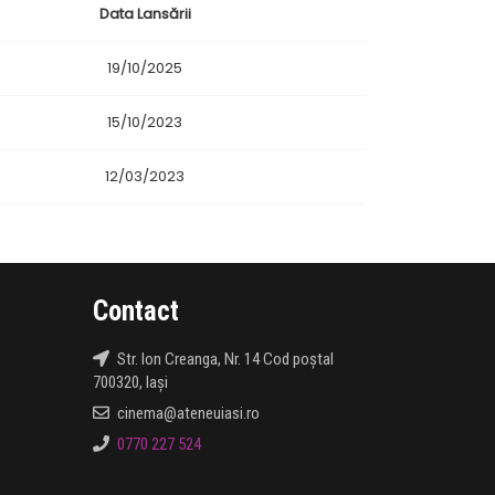
Data Lansării
19/10/2025
15/10/2023
12/03/2023
Contact
Str. Ion Creanga, Nr. 14 Cod poștal
700320, Iași
cinema@ateneuiasi.ro
0770 227 524