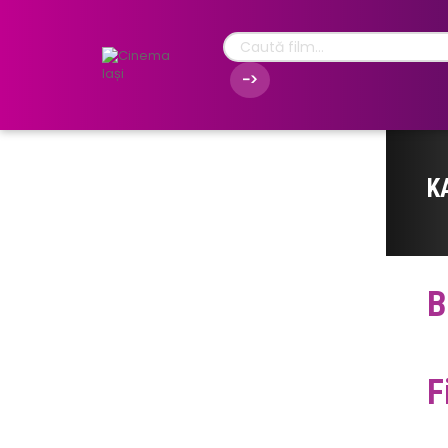
K
B
F