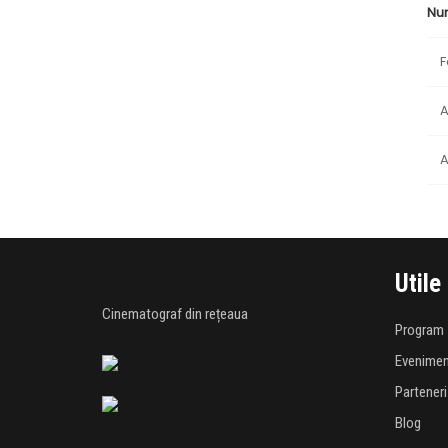
Nu
F
A
A
Utile
Cinematograf din rețeaua
Program
Evenime
Parteneri
Blog