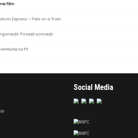
me Film
alcon Express – Pets on a Train
rgonauții: Povești șoricești
venturile lui Pil
Social Media
nte