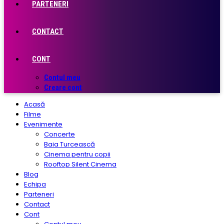
PARTENERI
CONTACT
CONT
Contul meu
Creare cont
Acasă
Filme
Evenimente
Concerte
Baia Turcească
Cinema pentru copii
Rooftop Silent Cinema
Blog
Echipa
Parteneri
Contact
Cont