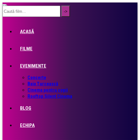
ACASĂ
FILME
EVENIMENTE
Concerte
Baia Turcească
Cinema pentru copii
Rooftop Silent Cinema
BLOG
ECHIPA