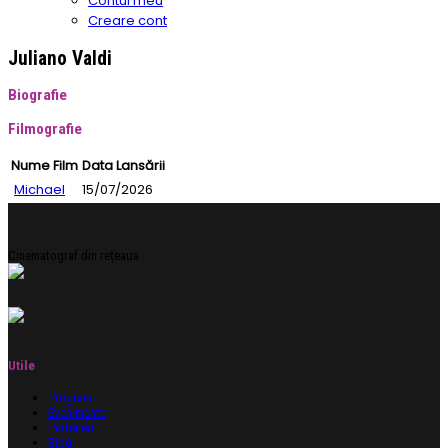
Contul meu
Creare cont
Juliano Valdi
Biografie
Filmografie
Nume Film
Data Lansării
Michael
15/07/2026
Cinematograf din rețeaua
Utile
Program
Evenimente
Parteneri
Blog