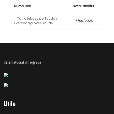
Nume Film
Data Lansării
Toți o iubesc pe Touda /
05/09/2025
Everybody Loves Touda
Cinematograf din rețeaua
Utile