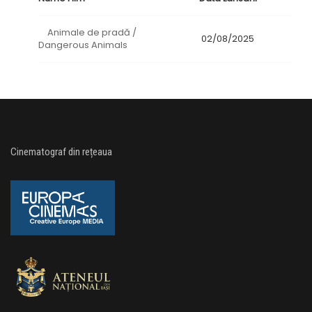
Animale de pradă /
02/08/2025
Dangerous Animals
Cinematograf din rețeaua