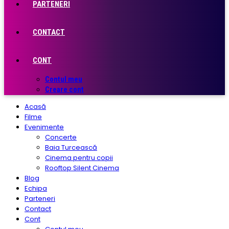
PARTENERI
CONTACT
CONT
Contul meu
Creare cont
Acasă
Filme
Evenimente
Concerte
Baia Turcească
Cinema pentru copii
Rooftop Silent Cinema
Blog
Echipa
Parteneri
Contact
Cont