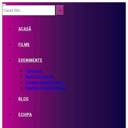
ACASĂ
FILME
EVENIMENTE
Concerte
Baia Turcească
Cinema pentru copii
Rooftop Silent Cinema
BLOG
ECHIPA