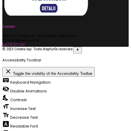
Contact
Str. Ion Creanga, Nr. 14 Cod poștal 700320, Iași
cinema@ateneuiasi.ro
0770 227 524
© 2023 Cinema Iași. Toate drepturile rezervate.
Accessibility Toolbar
close
Toggle the visibility of the Accessibility Toolbar
keyboard
Keyboard Navigation
visibility_off
Disable Animations
nights_stay
Contrast
format_size
Increase Text
text_fields
Decrease Text
font_download
Readable Font