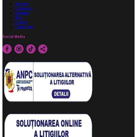
Program
Evenimente
Parteneri
Blog
Contact
Contul meu
Social Media