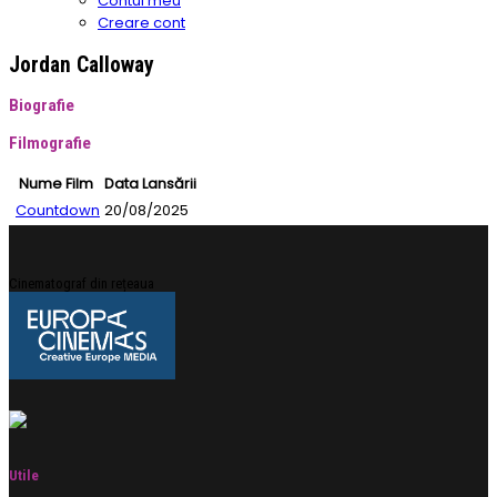
Contul meu
Creare cont
Jordan Calloway
Biografie
Filmografie
Nume Film
Data Lansării
Countdown
20/08/2025
Cinematograf din rețeaua
Utile