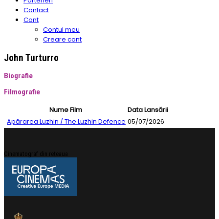
Parteneri
Contact
Cont
Contul meu
Creare cont
John Turturro
Biografie
Filmografie
Nume Film
Data Lansării
Apărarea Luzhin / The Luzhin Defence
05/07/2026
Cinematograf din rețeaua