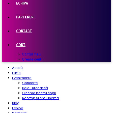
ECHIPA
PARTENERI
CONTACT
CONT
Contul meu
Creare cont
Acasă
Filme
Evenimente
Concerte
Baia Turcească
Cinema pentru copii
Rooftop Silent Cinema
Blog
Echipa