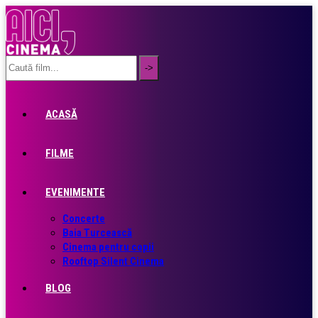
ACASĂ
FILME
EVENIMENTE
Concerte
Baia Turcească
Cinema pentru copii
Rooftop Silent Cinema
BLOG