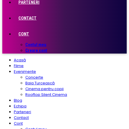
PARTENERI
CONTACT
CONT
Contul meu
Creare cont
Acasă
Filme
Evenimente
Concerte
Baia Turcească
Cinema pentru copii
Rooftop Silent Cinema
Blog
Echipa
Parteneri
Contact
Cont