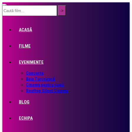
ACASĂ
FILME
EVENIMENTE
Concerte
Baia Turcească
Cinema pentru copii
Rooftop Silent Cinema
BLOG
ECHIPA