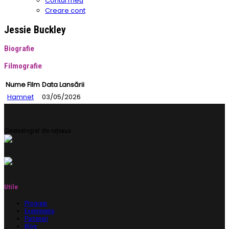
Contul meu
Creare cont
Jessie Buckley
Biografie
Filmografie
Nume Film
Data Lansării
Hamnet
03/05/2026
Cinematograf din rețeaua
Utile
Program
Evenimente
Parteneri
Blog