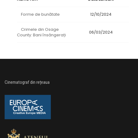
Forme de bunătate
12/10/2024
Crimele din Osage
06/03/2024
County: Bani însângerați
Cinematograf din rețeaua