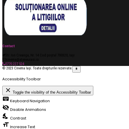
Contact
Str. Ion Creanga, Nr. 14 Cod poștal 700320, Iași
cinema@ateneuiasi.ro
0770 227 524
© 2023 Cinema Iași. Toate drepturile rezervate.
Accessibility Toolbar
close
Toggle the visibility of the Accessibility Toolbar
keyboard
Keyboard Navigation
visibility_off
Disable Animations
nights_stay
Contrast
format_size
Increase Text