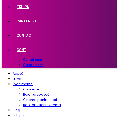
ECHIPA
PARTENERI
CONTACT
CONT
Contul meu
Creare cont
Acasă
Filme
Evenimente
Concerte
Baia Turcească
Cinema pentru copii
Rooftop Silent Cinema
Blog
Echipa