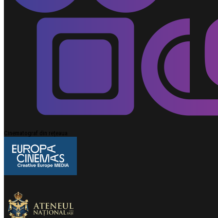
Cinematograf din rețeaua