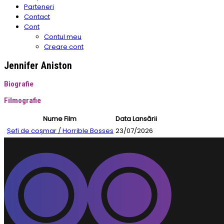
Parteneri
Contact
Cont
Contul meu
Creare cont
Jennifer Aniston
Biografie
Filmografie
Nume Film
Data Lansării
Șefi de coșmar / Horrible Bosses
23/07/2026