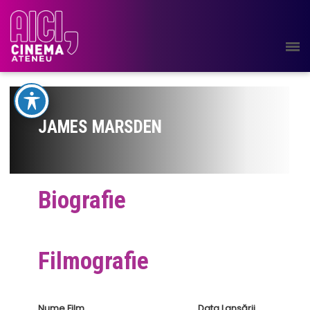
JAMES MARSDEN
Biografie
Filmografie
Nume Film
Data Lansării