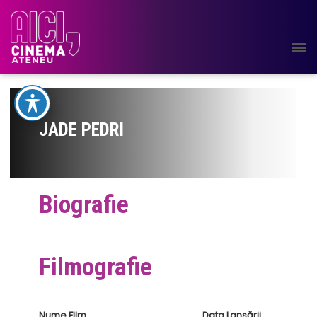
JADE PEDRI
Biografie
Filmografie
Nume Film
Data Lansării