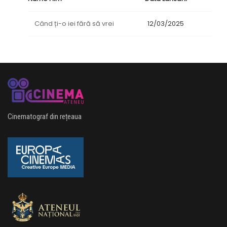
Când ți-o iei fără să vrei
12/03/2025
Cinematograf din rețeaua