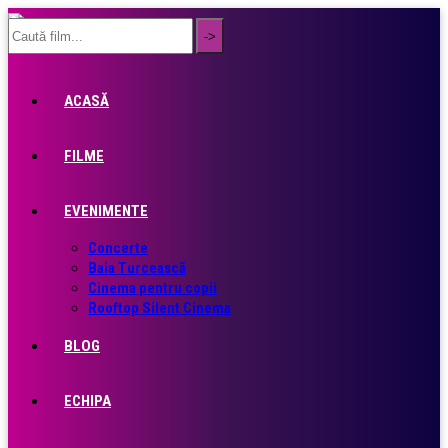
ACASĂ
FILME
EVENIMENTE
Concerte
Baia Turcească
Cinema pentru copii
Rooftop Silent Cinema
BLOG
ECHIPA