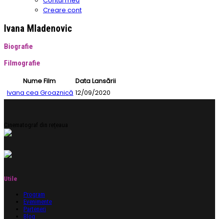
Contul meu
Creare cont
Ivana Mladenovic
Biografie
Filmografie
Nume Film
Data Lansării
Ivana cea Groaznică
12/09/2020
Cinematograf din rețeaua
Utile
Program
Evenimente
Parteneri
Blog