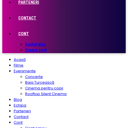
PARTENERI
CONTACT
CONT
Contul meu
Creare cont
Acasă
Filme
Evenimente
Concerte
Baia Turcească
Cinema pentru copii
Rooftop Silent Cinema
Blog
Echipa
Parteneri
Contact
Cont