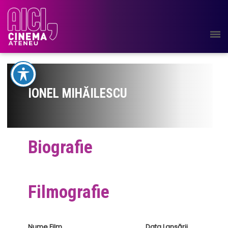
IONEL MIHĂILESCU
Biografie
Filmografie
Nume Film
Data Lansării