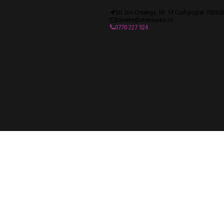
Str. Ion Creanga, Nr. 14 Cod poștal 700320,
cinema@ateneuiasi.ro
0770 227 524