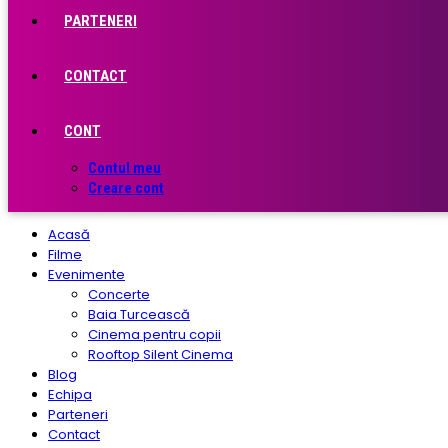
PARTENERI
CONTACT
CONT
Contul meu
Creare cont
Acasă
Filme
Evenimente
Concerte
Baia Turcească
Cinema pentru copii
Rooftop Silent Cinema
Blog
Echipa
Parteneri
Contact