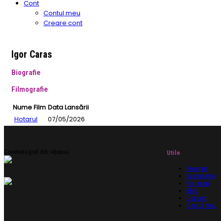
Cont
Contul meu
Creare cont
Igor Caras
Biografie
Filmografie
Nume Film
Data Lansării
Hotarul
07/05/2026
Cinematograf din rețeaua
Utile
Program
Evenimente
Parteneri
Blog
Contact
Contul meu