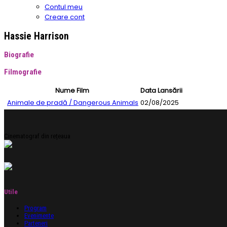
Contul meu
Creare cont
Hassie Harrison
Biografie
Filmografie
Nume Film
Data Lansării
Animale de pradă / Dangerous Animals
02/08/2025
Cinematograf din rețeaua
Utile
Program
Evenimente
Parteneri