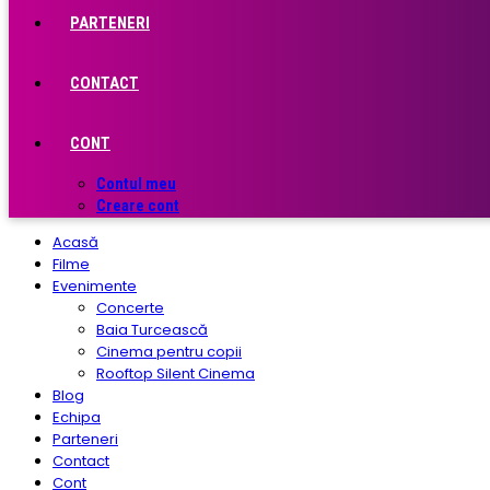
PARTENERI
CONTACT
CONT
Contul meu
Creare cont
Acasă
Filme
Evenimente
Concerte
Baia Turcească
Cinema pentru copii
Rooftop Silent Cinema
Blog
Echipa
Parteneri
Contact
Cont