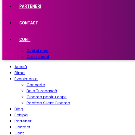
PARTENERI
CONTACT
CONT
Contul meu
Creare cont
Acasă
Filme
Evenimente
Concerte
Baia Turcească
Cinema pentru copii
Rooftop Silent Cinema
Blog
Echipa
Parteneri
Contact
Cont