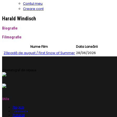
Contul meu
Creare cont
Harald Windisch
Biografie
Filmografie
Nume Film
Data Lansării
Zăpadă de august / First Snow of Summer
28/06/2026
Cinematograf din rețeaua
Utile
Program
Evenimente
Parteneri