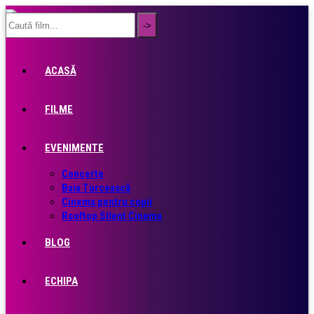
ACASĂ
FILME
EVENIMENTE
Concerte
Baia Turcească
Cinema pentru copii
Rooftop Silent Cinema
BLOG
ECHIPA