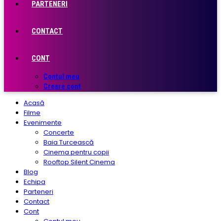
PARTENERI
CONTACT
CONT
Contul meu
Creare cont
Acasă
Filme
Evenimente
Concerte
Baia Turcească
Cinema pentru copii
Rooftop Silent Cinema
Blog
Echipa
Parteneri
Contact
Cont