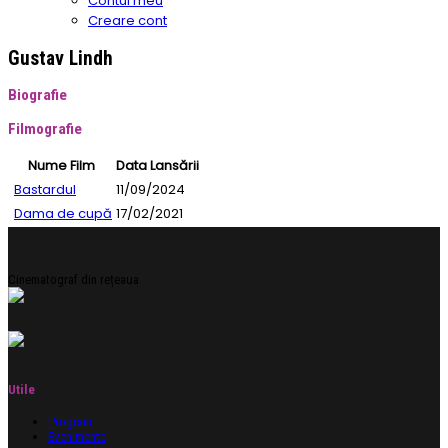
Contul meu
Creare cont
Gustav Lindh
Biografie
Filmografie
Nume Film
Data Lansării
Bastardul
11/09/2024
Dama de cupă
17/02/2021
Cinematograf din rețeaua
Utile
Program
Evenimente