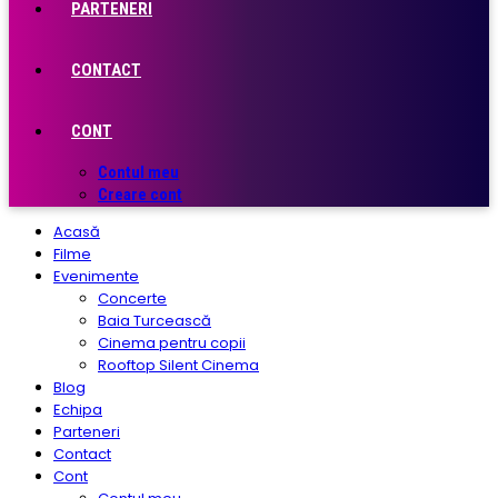
PARTENERI
CONTACT
CONT
Contul meu
Creare cont
Acasă
Filme
Evenimente
Concerte
Baia Turcească
Cinema pentru copii
Rooftop Silent Cinema
Blog
Echipa
Parteneri
Contact
Cont