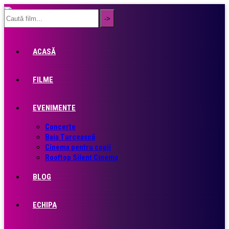
ACASĂ
FILME
EVENIMENTE
Concerte
Baia Turcească
Cinema pentru copii
Rooftop Silent Cinema
BLOG
ECHIPA