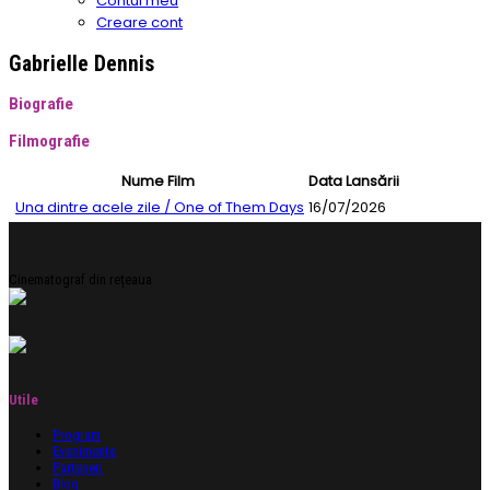
Contul meu
Creare cont
Gabrielle Dennis
Biografie
Filmografie
Nume Film
Data Lansării
Una dintre acele zile / One of Them Days
16/07/2026
Cinematograf din rețeaua
Utile
Program
Evenimente
Parteneri
Blog