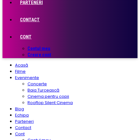
PARTENERI
CONTACT
CONT
Contul meu
Creare cont
Acasă
Filme
Evenimente
Concerte
Baia Turcească
Cinema pentru copii
Rooftop Silent Cinema
Blog
Echipa
Parteneri
Contact
Cont