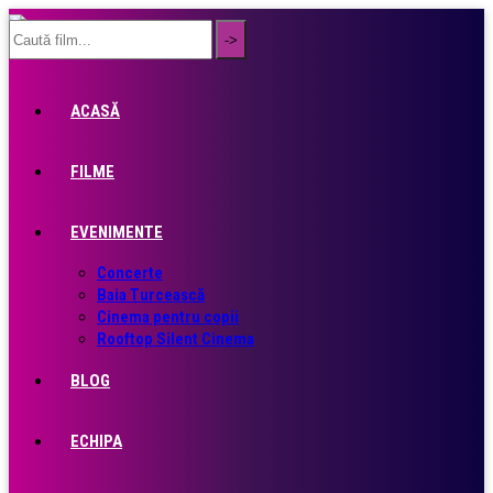
ACASĂ
FILME
EVENIMENTE
Concerte
Baia Turcească
Cinema pentru copii
Rooftop Silent Cinema
BLOG
ECHIPA