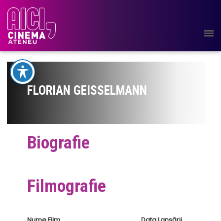
FLORIAN GEISSELMANN
Biografie
Filmografie
Nume Film
Data Lansării