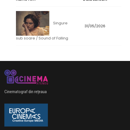
Singure
31/05/2026
sub soare / Sound of Falling
Cinematograf din rețeaua