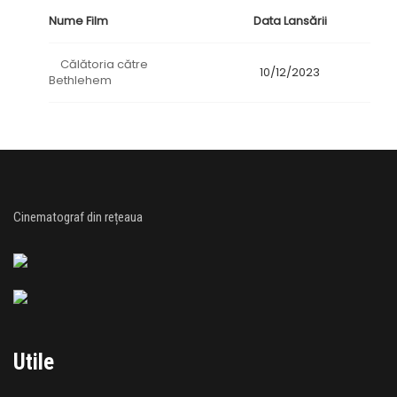
Nume Film
Data Lansării
Călătoria către
10/12/2023
Bethlehem
Cinematograf din rețeaua
Utile