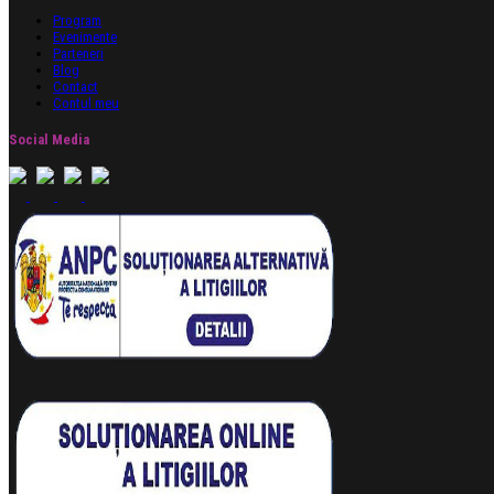
Program
Evenimente
Parteneri
Blog
Contact
Contul meu
Social Media