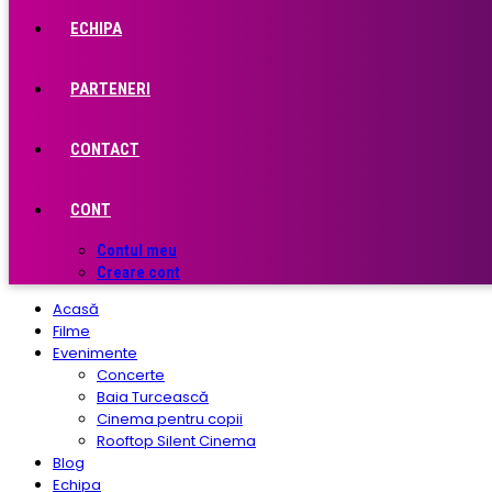
ECHIPA
PARTENERI
CONTACT
CONT
Contul meu
Creare cont
Acasă
Filme
Evenimente
Concerte
Baia Turcească
Cinema pentru copii
Rooftop Silent Cinema
Blog
Echipa