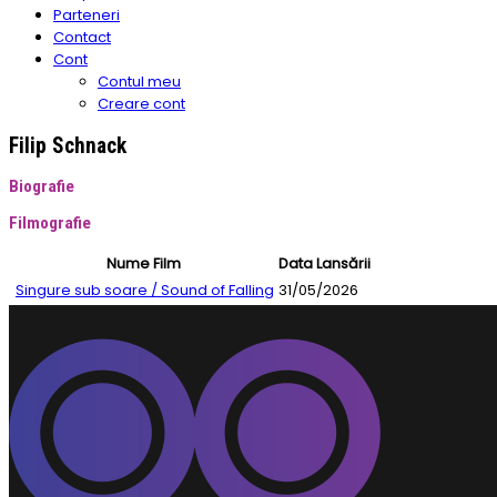
Parteneri
Contact
Cont
Contul meu
Creare cont
Filip Schnack
Biografie
Filmografie
Nume Film
Data Lansării
Singure sub soare / Sound of Falling
31/05/2026