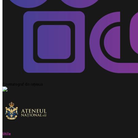
Cinematograf din rețeaua
Utile