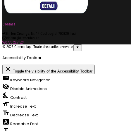
Contact
Str. Ion Creanga, Nr. 14 Cod poștal 700320, Iași
cinema@ateneuiasi.ro
0770 227 524
© 2023 Cinema Iași. Toate drepturile rezervate.
Accessibility Toolbar
close
Toggle the visibility of the Accessibility Toolbar
keyboard
Keyboard Navigation
visibility_off
Disable Animations
nights_stay
Contrast
format_size
Increase Text
text_fields
Decrease Text
font_download
Readable Font
title