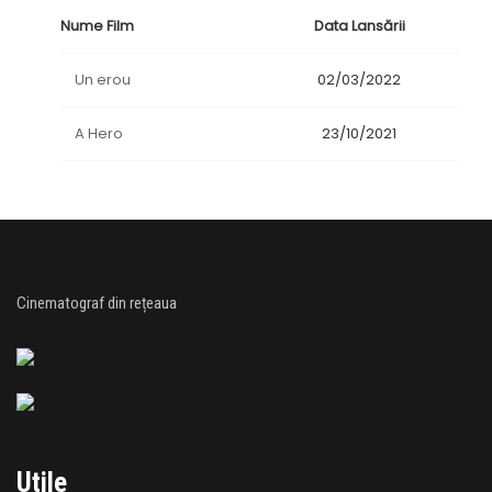
Nume Film
Data Lansării
Un erou
02/03/2022
A Hero
23/10/2021
Cinematograf din rețeaua
Utile