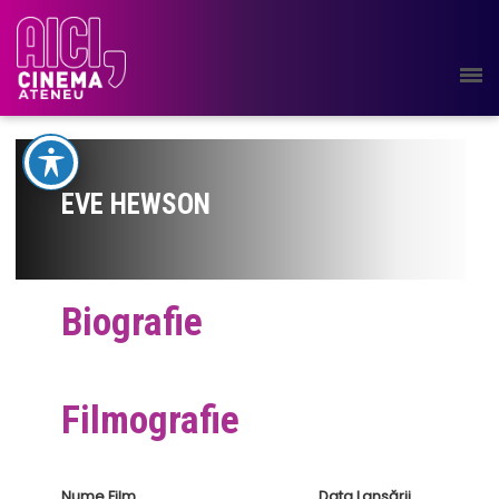
EVE HEWSON
Biografie
Filmografie
Nume Film
Data Lansării