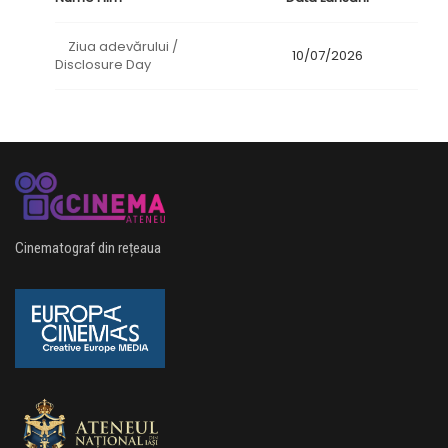
Ziua adevărului /
10/07/2026
Disclosure Day
Cinematograf din rețeaua