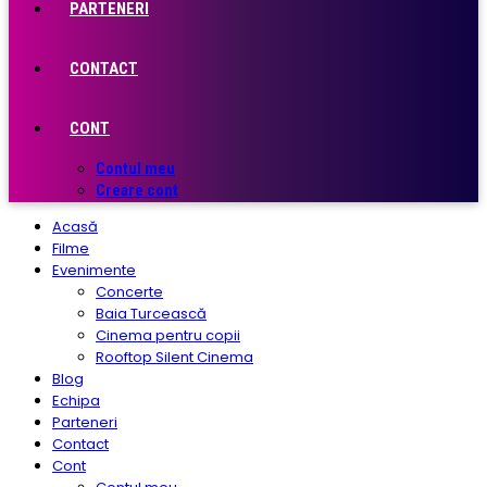
PARTENERI
CONTACT
CONT
Contul meu
Creare cont
Acasă
Filme
Evenimente
Concerte
Baia Turcească
Cinema pentru copii
Rooftop Silent Cinema
Blog
Echipa
Parteneri
Contact
Cont