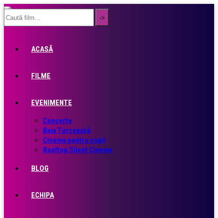
ACASĂ
FILME
EVENIMENTE
Concerte
Baia Turcească
Cinema pentru copii
Rooftop Silent Cinema
BLOG
ECHIPA