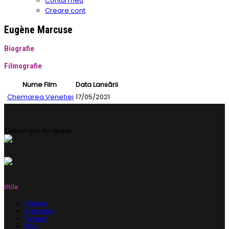
Contul meu
Creare cont
Eugène Marcuse
Biografie
Filmografie
Nume Film
Data Lansării
Chemarea Veneției
17/05/2021
Cinematograf din rețeaua
Utile
Program
Evenimente
Parteneri
Blog