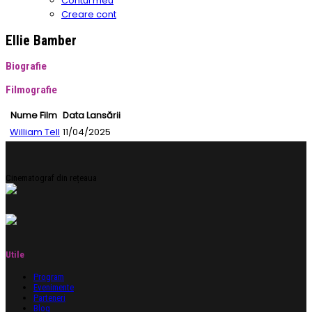
Contul meu
Creare cont
Ellie Bamber
Biografie
Filmografie
Nume Film
Data Lansării
William Tell
11/04/2025
Cinematograf din rețeaua
Utile
Program
Evenimente
Parteneri
Blog