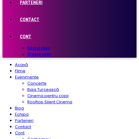
PARTENERI
CONTACT
CONT
Contul meu
Creare cont
Acasă
Filme
Evenimente
Concerte
Baia Turcească
Cinema pentru copii
Rooftop Silent Cinema
Blog
Echipa
Parteneri
Contact
Cont