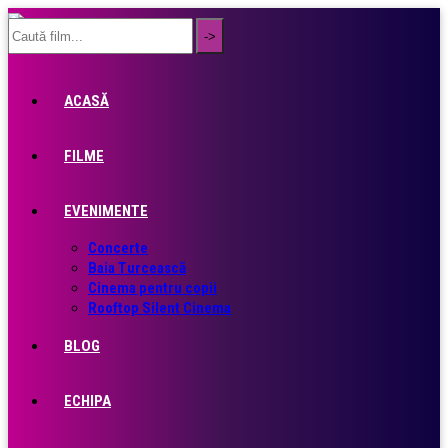
ACASĂ
FILME
EVENIMENTE
Concerte
Baia Turcească
Cinema pentru copii
Rooftop Silent Cinema
BLOG
ECHIPA