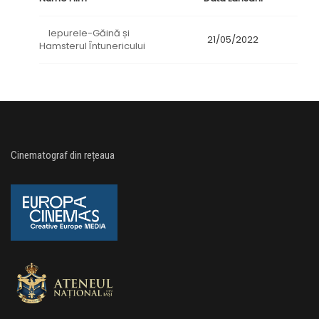
Iepurele-Găină și
21/05/2022
Hamsterul Întunericului
Cinematograf din rețeaua