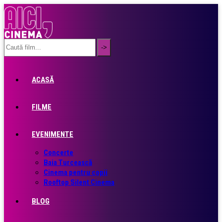
ACASĂ
FILME
EVENIMENTE
Concerte
Baia Turcească
Cinema pentru copii
Rooftop Silent Cinema
BLOG