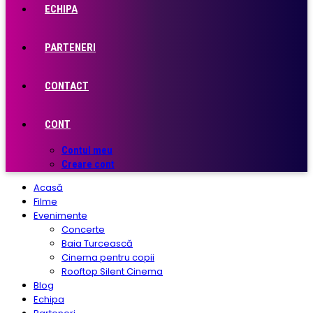
ECHIPA
PARTENERI
CONTACT
CONT
Contul meu
Creare cont
Acasă
Filme
Evenimente
Concerte
Baia Turcească
Cinema pentru copii
Rooftop Silent Cinema
Blog
Echipa