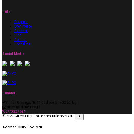
Utile
Program
Evenimente
Parteneri
Blog
Contact
Contul meu
Social Media
Contact
Str. Ion Creanga, Nr. 14 Cod poștal 700320, Iași
cinema@ateneuiasi.ro
0770 227 524
© 2023 Cinema Iași. Toate drepturile rezervate.
Accessibility Toolbar