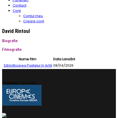
Parteneri
Contact
Cont
Contul meu
Creare cont
David Rintoul
Biografie
Filmografie
Nume Film
Data Lansării
Sărbătoarea Paștelui în Artă
08/04/2026
Cinematograf din rețeaua