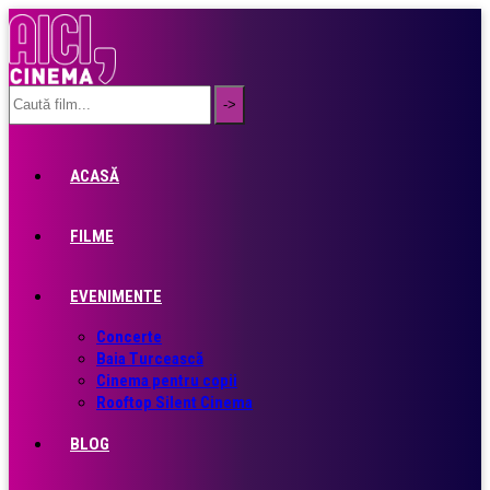
ACASĂ
FILME
EVENIMENTE
Concerte
Baia Turcească
Cinema pentru copii
Rooftop Silent Cinema
BLOG