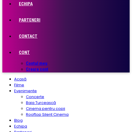
ECHIPA
PARTENERI
CONTACT
CONT
Contul meu
Creare cont
Acasă
Filme
Evenimente
Concerte
Baia Turcească
Cinema pentru copii
Rooftop Silent Cinema
Blog
Echipa