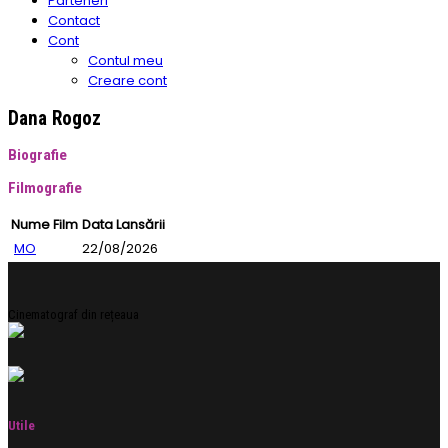
Parteneri
Contact
Cont
Contul meu
Creare cont
Dana Rogoz
Biografie
Filmografie
Nume Film
Data Lansării
MO
22/08/2026
Cinematograf din rețeaua
Utile