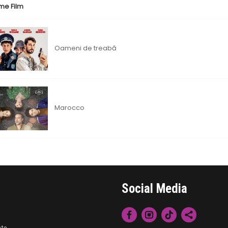
me Film
Oameni de treabă
Marocco
Social Media
nte