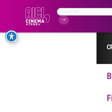
C
B
F