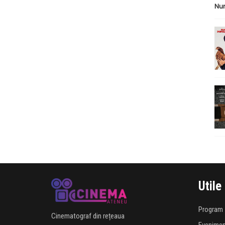
Nu
Utile
Program
Cinematograf din rețeaua
Evenime