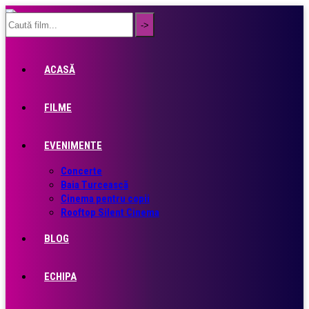
ACASĂ
FILME
EVENIMENTE
Concerte
Baia Turcească
Cinema pentru copii
Rooftop Silent Cinema
BLOG
ECHIPA