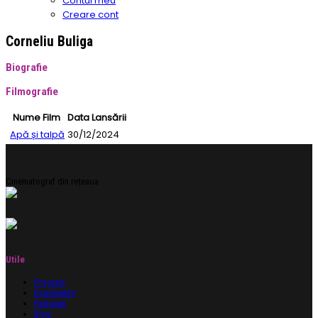
Contul meu
Creare cont
Corneliu Buliga
Biografie
Filmografie
Nume Film
Data Lansării
Apă și talpă
30/12/2024
Cinematograf din rețeaua
Utile
Program
Evenimente
Parteneri
Blog