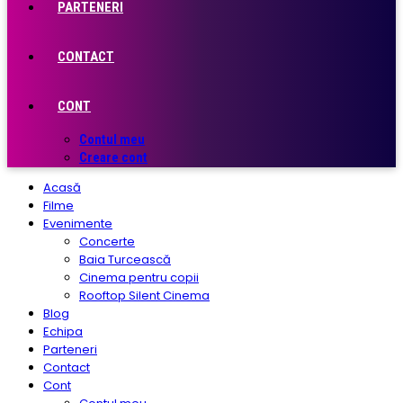
PARTENERI
CONTACT
CONT
Contul meu
Creare cont
Acasă
Filme
Evenimente
Concerte
Baia Turcească
Cinema pentru copii
Rooftop Silent Cinema
Blog
Echipa
Parteneri
Contact
Cont