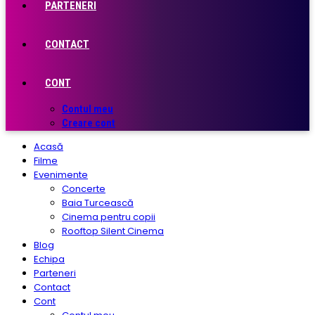
PARTENERI
CONTACT
CONT
Contul meu
Creare cont
Acasă
Filme
Evenimente
Concerte
Baia Turcească
Cinema pentru copii
Rooftop Silent Cinema
Blog
Echipa
Parteneri
Contact
Cont