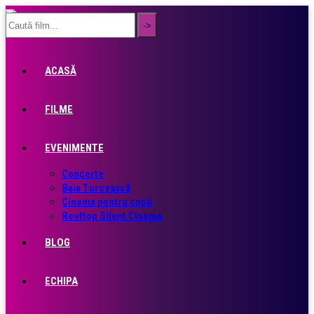
ACASĂ
FILME
EVENIMENTE
Concerte
Baia Turcească
Cinema pentru copii
Rooftop Silent Cinema
BLOG
ECHIPA