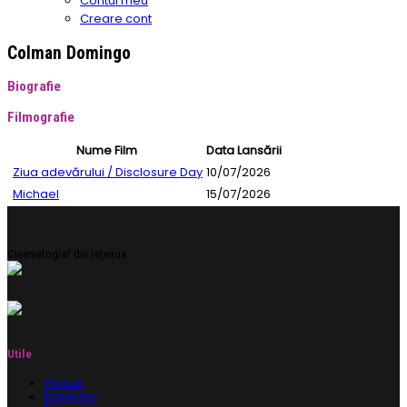
Contul meu
Creare cont
Colman Domingo
Biografie
Filmografie
Nume Film
Data Lansării
Ziua adevărului / Disclosure Day
10/07/2026
Michael
15/07/2026
Cinematograf din rețeaua
Utile
Program
Evenimente