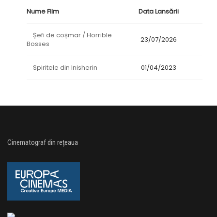
Nume Film
Data Lansării
Șefi de coșmar / Horrible
23/07/2026
Bosses
Spiritele din Inisherin
01/04/2023
Cinematograf din rețeaua