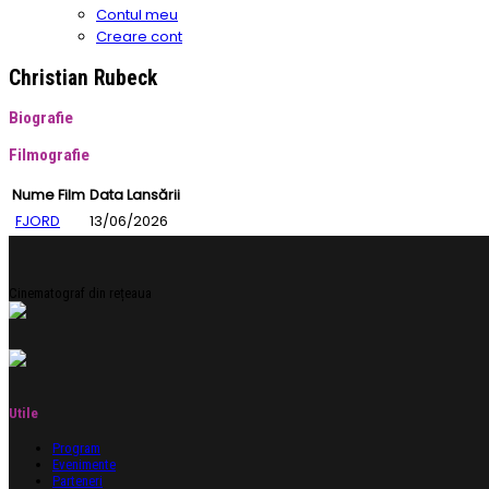
Contul meu
Creare cont
Christian Rubeck
Biografie
Filmografie
Nume Film
Data Lansării
FJORD
13/06/2026
Cinematograf din rețeaua
Utile
Program
Evenimente
Parteneri