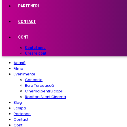
PARTENERI
CONTACT
CONT
Contul meu
Creare cont
Acasă
Filme
Evenimente
Concerte
Baia Turcească
Cinema pentru copii
Rooftop Silent Cinema
Blog
Echipa
Parteneri
Contact
Cont