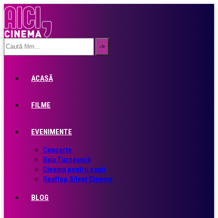
ACASĂ
FILME
EVENIMENTE
Concerte
Baia Turcească
Cinema pentru copii
Rooftop Silent Cinema
BLOG