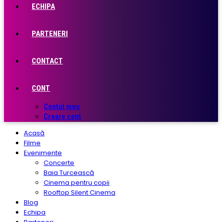
ECHIPA
PARTENERI
CONTACT
CONT
Contul meu
Creare cont
Acasă
Filme
Evenimente
Concerte
Baia Turcească
Cinema pentru copii
Rooftop Silent Cinema
Blog
Echipa