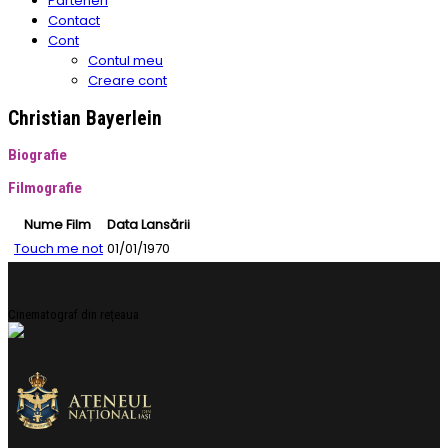
Parteneri
Contact
Cont
Contul meu
Creare cont
Christian Bayerlein
Biografie
Filmografie
Nume Film
Data Lansării
Touch me not
01/01/1970
Cinematograf din rețeaua