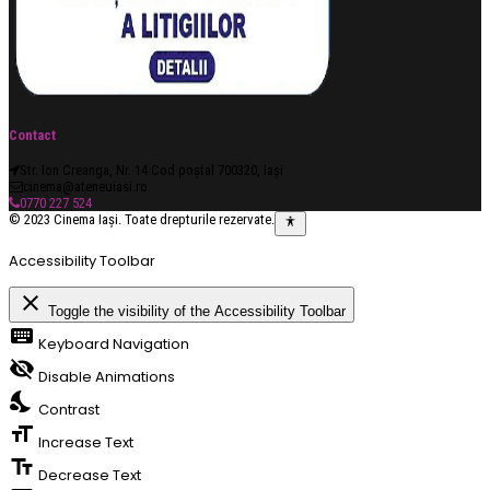
Contact
Str. Ion Creanga, Nr. 14 Cod poștal 700320, Iași
cinema@ateneuiasi.ro
0770 227 524
© 2023 Cinema Iași. Toate drepturile rezervate.
Accessibility Toolbar
close
Toggle the visibility of the Accessibility Toolbar
keyboard
Keyboard Navigation
visibility_off
Disable Animations
nights_stay
Contrast
format_size
Increase Text
text_fields
Decrease Text