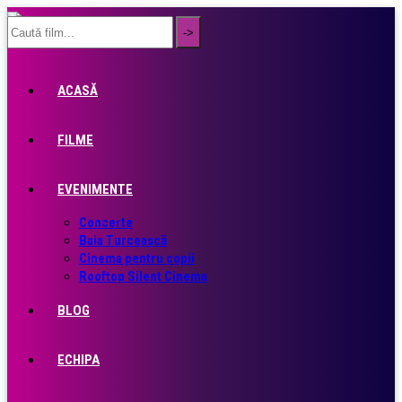
ACASĂ
FILME
EVENIMENTE
Concerte
Baia Turcească
Cinema pentru copii
Rooftop Silent Cinema
BLOG
ECHIPA