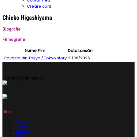
Contul meu
Creare cont
Chieko Higashiyama
Biografie
Filmografie
Nume Film
Data Lansării
Poveste din Tokyo / Tokyo story
21/06/2026
Cinematograf din rețeaua
Utile
Program
Evenimente
Parteneri
Blog