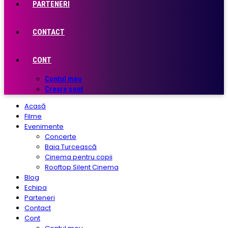
PARTENERI
CONTACT
CONT
Contul meu
Creare cont
Acasă
Filme
Evenimente
Concerte
Baia Turcească
Cinema pentru copii
Rooftop Silent Cinema
Blog
Echipa
Parteneri
Contact
Cont