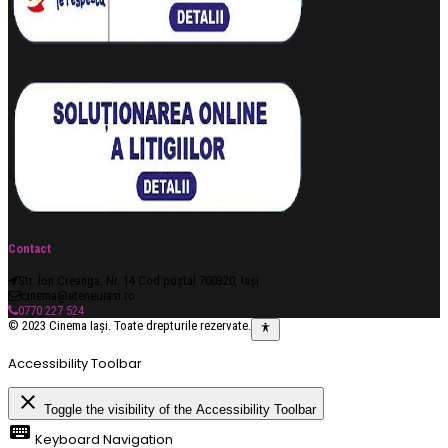
Contact
Str. Ion Creanga, Nr. 14 Cod poștal 700320, Iași
cinema@ateneuiasi.ro
0770 227 524
© 2023 Cinema Iași. Toate drepturile rezervate.
Accessibility Toolbar
close
Toggle the visibility of the Accessibility Toolbar
keyboard
Keyboard Navigation