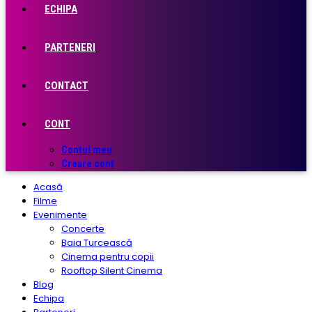
ECHIPA
PARTENERI
CONTACT
CONT
Contul meu
Creare cont
Acasă
Filme
Evenimente
Concerte
Baia Turcească
Cinema pentru copii
Rooftop Silent Cinema
Blog
Echipa