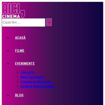
ACASĂ
FILME
EVENIMENTE
Concerte
Baia Turcească
Cinema pentru copii
Rooftop Silent Cinema
BLOG