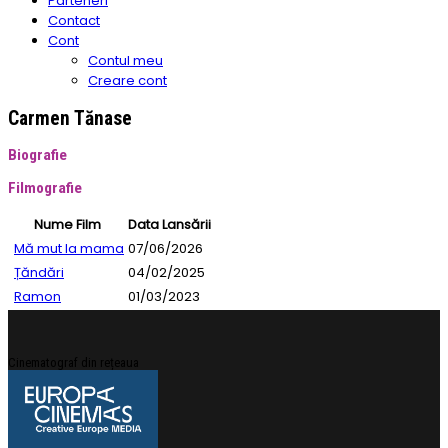
Parteneri
Contact
Cont
Contul meu
Creare cont
Carmen Tănase
Biografie
Filmografie
Nume Film
Data Lansării
Mă mut la mama
07/06/2026
Țăndări
04/02/2025
Ramon
01/03/2023
Cinematograf din rețeaua