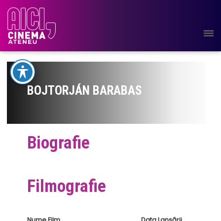
BOJTORJÁN BARABAS
Biografie
Filmografie
Nume Film
Data Lansării