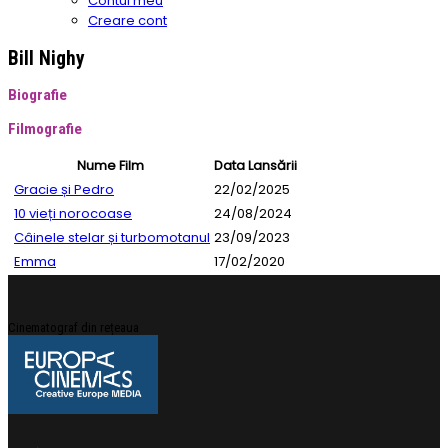
Contul meu
Creare cont
Bill Nighy
Biografie
Filmografie
Nume Film
Data Lansării
Gracie și Pedro
22/02/2025
10 vieți norocoase
24/08/2024
Câinele stelar și turbomotanul
23/09/2023
Emma
17/02/2020
Cinematograf din rețeaua