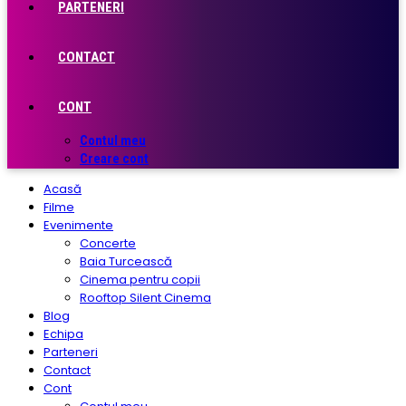
PARTENERI
CONTACT
CONT
Contul meu
Creare cont
Acasă
Filme
Evenimente
Concerte
Baia Turcească
Cinema pentru copii
Rooftop Silent Cinema
Blog
Echipa
Parteneri
Contact
Cont