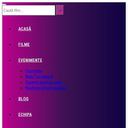
ACASĂ
FILME
EVENIMENTE
Concerte
Baia Turcească
Cinema pentru copii
Rooftop Silent Cinema
BLOG
ECHIPA