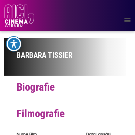
BARBARA TISSIER
Biografie
Filmografie
Nume Film
Data Lansării