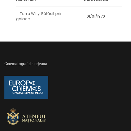
Terra Willy: Rătăcit prin
01/01/1970
galaxie
Cinematograf din rețeaua