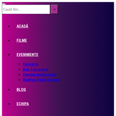
ACASĂ
FILME
EVENIMENTE
Concerte
Baia Turcească
Cinema pentru copii
Rooftop Silent Cinema
BLOG
ECHIPA