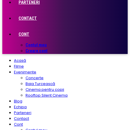
PARTENERI
CONTACT
CONT
Contul meu
Creare cont
Acasă
Filme
Evenimente
Concerte
Baia Turcească
Cinema pentru copii
Rooftop Silent Cinema
Blog
Echipa
Parteneri
Contact
Cont