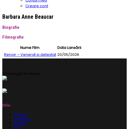
Contul meu
Creare cont
Barbara Anne Beaucar
Biografie
Filmografie
Nume Film
Data Lansării
Renoir – Venerat și detestat
20/05/2026
Cinematograf din rețeaua
Utile
Program
Evenimente
Parteneri
Blog