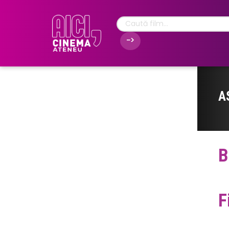
A
B
F