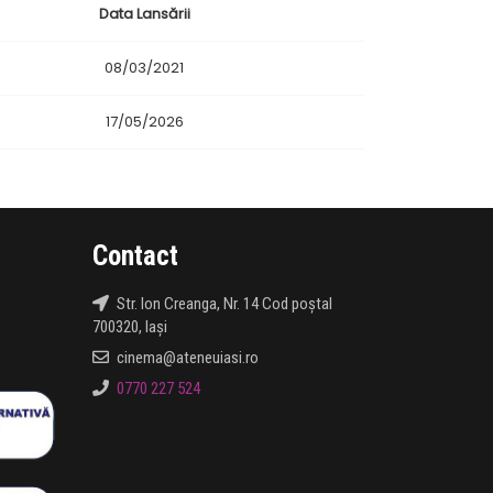
Data Lansării
08/03/2021
17/05/2026
Contact
Str. Ion Creanga, Nr. 14 Cod poștal
700320, Iași
cinema@ateneuiasi.ro
0770 227 524